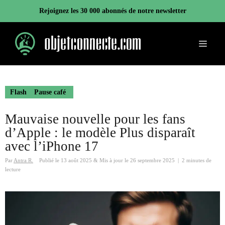
Aller
Rejoignez les 30 000 abonnés de notre newsletter
au
contenu
Menu
Flash
Pause café
Mauvaise nouvelle pour les fans
d’Apple : le modèle Plus disparaît
avec l’iPhone 17
Par
Antra R.
Publié le
13 août 2025
&
Mis à jour le
26 septembre 2025
|
2 minutes de
lecture