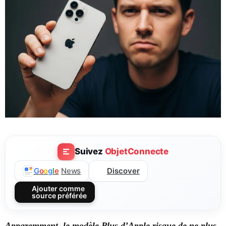
Suivez
ObjetConnecte
Discover
G
o
o
g
l
e
News
Ajouter comme
source préférée
Apparemment, le modèle Plus d’Apple risque de ne plus