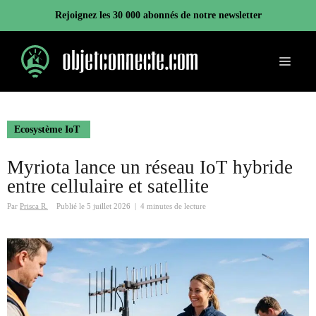
Aller
Rejoignez les 30 000 abonnés de notre newsletter
au
contenu
Menu
Ecosystème IoT
Myriota lance un réseau IoT hybride
entre cellulaire et satellite
Par
Prisca R.
Publié le
5 juillet 2026
|
4 minutes de lecture