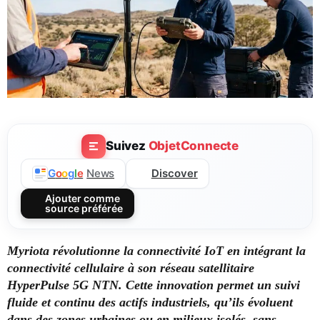
Suivez
ObjetConnecte
Discover
G
o
o
g
l
e
News
Ajouter comme
source préférée
Myriota révolutionne la connectivité IoT en intégrant la
connectivité cellulaire à son réseau satellitaire
HyperPulse 5G NTN. Cette innovation permet un suivi
fluide et continu des actifs industriels, qu’ils évoluent
dans des zones urbaines ou en milieux isolés, sans