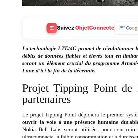
Suivez
ObjetConnecte
G
o
o
g
La technologie LTE/4G promet de révolutionner l
débits de données fiables et élevés tout en limita
seront un élément crucial du programme Artemis
Lune d’ici la fin de la décennie.
Projet Tipping Point de
partenaires
Le projet Tipping Point déploiera le premier sy
ouvrir la voie à une présence humaine durable
Nokia Bell Labs seront utilisées pour construir
ultracompacte, à faible consommation et à durcissem