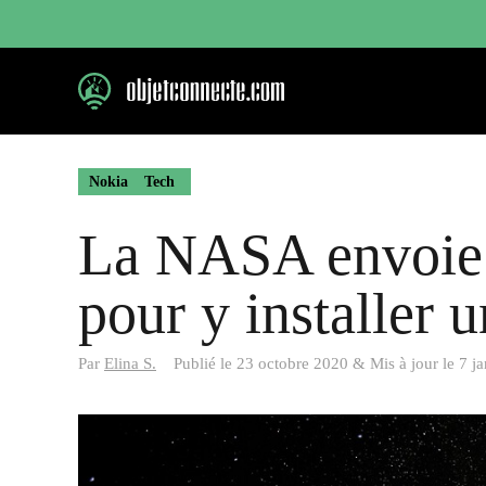
Aller
au
contenu
Nokia
Tech
La NASA envoie 
pour y installer 
Par
Elina S.
Publié le
23 octobre 2020
&
Mis à jour le
7 j