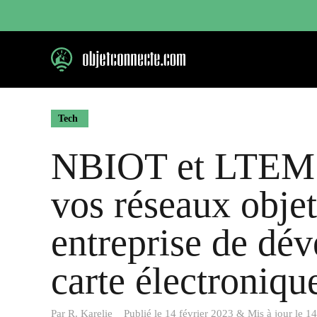
Aller
au
contenu
Tech
NBIOT et LTEM :
vos réseaux obje
entreprise de dé
carte électroniqu
Par
R. Karelie
Publié le
14 février 2023
&
Mis à jour le
14