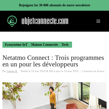
Aller
Rejoignez les 30 000 abonnés de notre newsletter
au
contenu
Menu
Ecosystème IoT
Maison Connectée
Tech
Netatmo Connect : Trois programmes
en un pour les développeurs
Par
Gaetan R.
Publié le
24 mai 2016
&
Mis à jour le
24 mai 2016
|
2 minutes de lecture