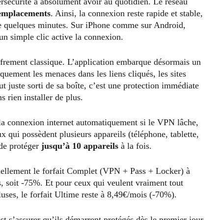
rsécurité à absolument avoir au quotidien. Le réseau
 emplacements
. Ainsi, la connexion reste rapide et stable,
que quelques minutes. Sur iPhone comme sur Android,
un simple clic active la connexion.
ffrement classique. L’application embarque désormais un
quement les menaces dans les liens cliqués, les sites
out juste sorti de sa boîte, c’est une protection immédiate
s rien installer de plus.
 la connexion internet automatiquement si le VPN lâche,
eux qui possèdent plusieurs appareils (téléphone, tablette,
de protéger
jusqu’à 10 appareils
à la fois.
ellement le forfait Complet (VPN + Pass + Locker) à
, soit -75%. Et pour ceux qui veulent vraiment tout
luses, le forfait Ultime reste à 8,49€/mois (-70%).
 s’assurer qu’ils démarrent protégés dès le premier jour,