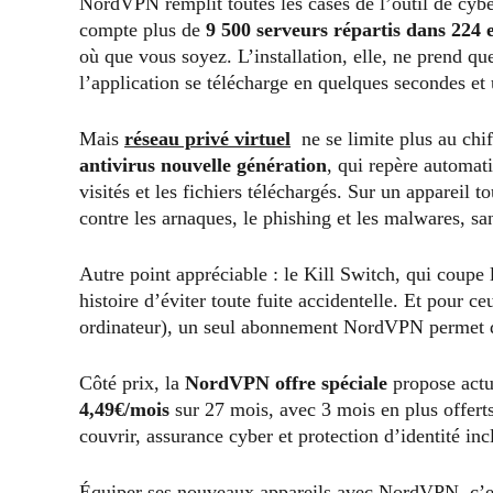
NordVPN remplit toutes les cases de l’outil de cybe
compte plus de
9 500 serveurs répartis dans 224
où que vous soyez. L’installation, elle, ne prend 
l’application se télécharge en quelques secondes et 
Mais
réseau privé virtuel
ne se limite plus au chi
antivirus nouvelle génération
, qui repère automati
visités et les fichiers téléchargés. Sur un appareil t
contre les arnaques, le phishing et les malwares, san
Autre point appréciable : le Kill Switch, qui coupe
histoire d’éviter toute fuite accidentelle. Et pour c
ordinateur), un seul abonnement NordVPN permet 
Côté prix, la
NordVPN offre spéciale
propose actu
4,49€/mois
sur 27 mois, avec 3 mois en plus offerts
couvrir, assurance cyber et protection d’identité inc
Équiper ses nouveaux appareils avec NordVPN, c’est