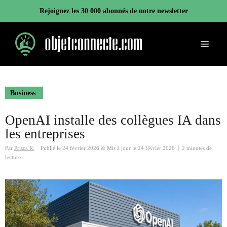
Aller
Rejoignez les 30 000 abonnés de notre newsletter
au
contenu
Menu
Business
OpenAI installe des collègues IA dans
les entreprises
Par
Prisca R.
Publié le
24 février 2026
&
Mis à jour le
24 février 2026
|
2 minutes de
lecture