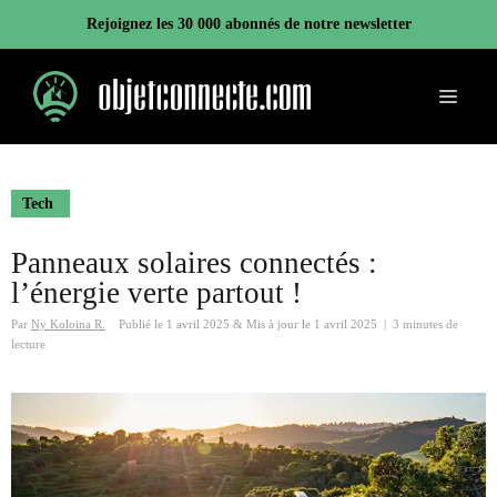
Aller
Rejoignez les 30 000 abonnés de notre newsletter
au
contenu
Menu
Tech
Panneaux solaires connectés :
l’énergie verte partout !
Par
Ny Koloina R.
Publié le
1 avril 2025
&
Mis à jour le
1 avril 2025
|
3 minutes de
lecture