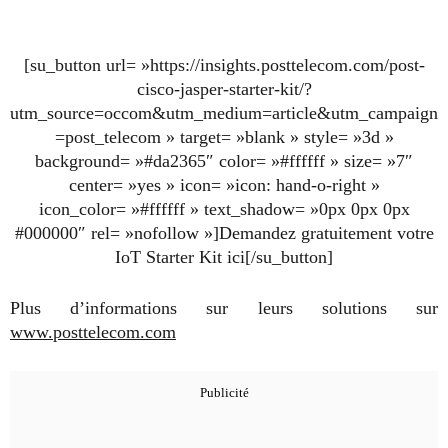
[su_button url= »https://insights.posttelecom.com/post-
cisco-jasper-starter-kit/?
utm_source=occom&utm_medium=article&utm_campaign
=post_telecom » target= »blank » style= »3d »
background= »#da2365″ color= »#ffffff » size= »7″
center= »yes » icon= »icon: hand-o-right »
icon_color= »#ffffff » text_shadow= »0px 0px 0px
#000000″ rel= »nofollow »]Demandez gratuitement votre
IoT Starter Kit ici[/su_button]
Plus d’informations sur leurs solutions sur
www.posttelecom.com