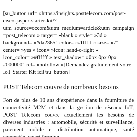
[su_button url= »https://insights.posttelecom.com/post-
cisco-jasper-starter-kit/?
utm_source=occom&utm_medium=article&utm_campaign
=post_telecom » target= »blank » style= »3d »
background= »#da2365″ color= »#ffffff » size= »7″
center= »yes » icon= »icon: hand-o-right »
icon_color= »#ffffff » text_shadow= »0px 0px 0px
#000000″ rel= »nofollow »]Demandez gratuitement votre
IoT Starter Kit ici[/su_button]
POST Telecom couvre de nombreux besoins
Fort de plus de 10 ans d’expérience dans la fourniture de
connectivité M2M et dans la gestion de réseaux IoT,
POST Telecom couvre actuellement les besoins de
diverses industries : automobile, sécurité et surveillance,
paiement mobile et distribution automatique, santé
connectée, smart farming…