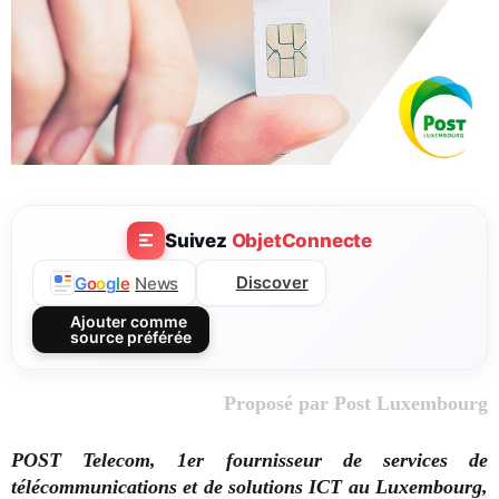
Suivez
ObjetConnecte
Discover
G
o
o
g
l
e
News
Ajouter comme
source préférée
Proposé par Post Luxembourg
POST Telecom, 1er fournisseur de services de
télécommunications et de solutions ICT au Luxembourg,