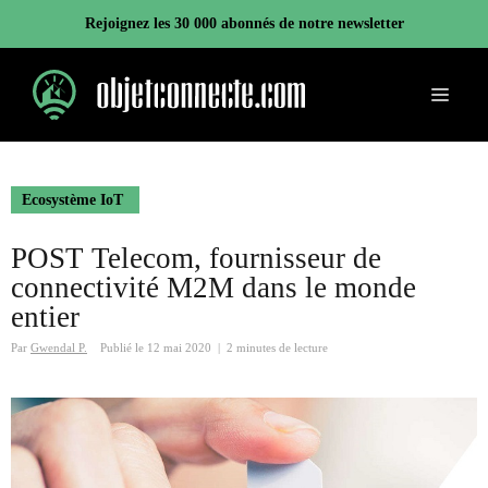
Aller
Rejoignez les 30 000 abonnés de notre newsletter
au
contenu
Menu
Ecosystème IoT
POST Telecom, fournisseur de
connectivité M2M dans le monde
entier
Par
Gwendal P.
Publié le
12 mai 2020
|
2 minutes de lecture