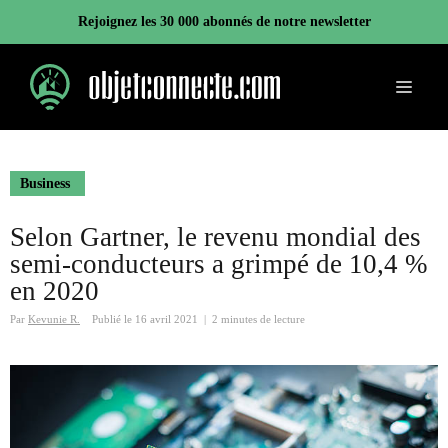
Aller
Rejoignez les 30 000 abonnés de notre newsletter
au
contenu
Menu
Business
Selon Gartner, le revenu mondial des
semi-conducteurs a grimpé de 10,4 %
en 2020
Par
Kevunie R.
Publié le
16 avril 2021
|
2 minutes de lecture