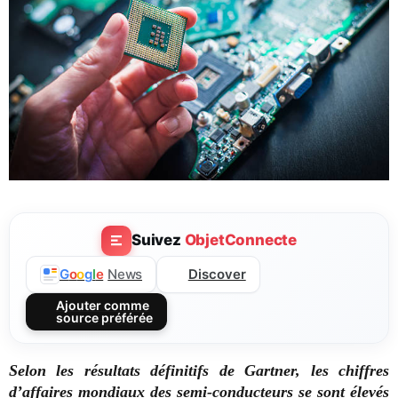
Suivez
ObjetConnecte
Discover
G
o
o
g
l
e
News
Ajouter comme
source préférée
Selon les résultats définitifs de Gartner, les chiffres
d’affaires mondiaux des semi-conducteurs se sont élevés