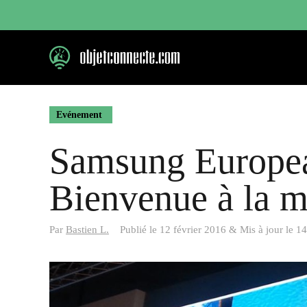
Aller
au
contenu
Evénement
Samsung Europe
Bienvenue à la m
Par
Bastien L.
Publié le
12 février 2016
&
Mis à jour le
14