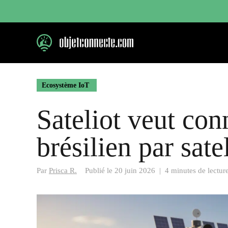
Aller
au
contenu
Ecosystème IoT
Sateliot veut con
brésilien par satel
Par
Prisca R.
Publié le
20 juin 2026
|
4 minutes de lectur