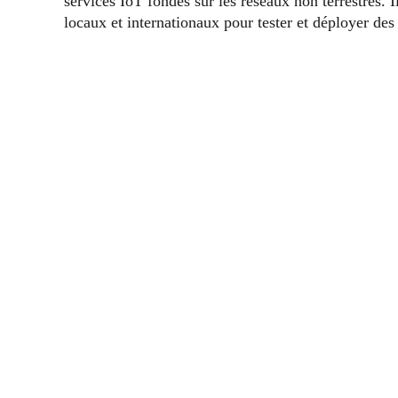
services IoT fondés sur les réseaux non terrestres. I
locaux et internationaux pour tester et déployer des s