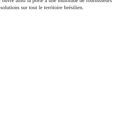
l ouvre ainsi la porte à une multitude de fournisseurs
olutions sur tout le territoire brésilien.