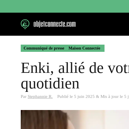
Aller
au
contenu
Communiqué de presse
Maison Connectée
Enki, allié de vot
quotidien
Par
Stephannie R.
Publié le
5 juin 2025
&
Mis à jour le
5 