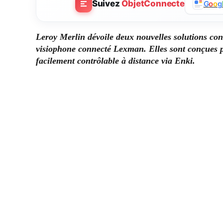
Suivez
ObjetConnecte
G
o
o
g
Leroy Merlin dévoile deux nouvelles solutions co
visiophone connecté Lexman. Elles sont conçues po
facilement contrôlable à distance via Enki.