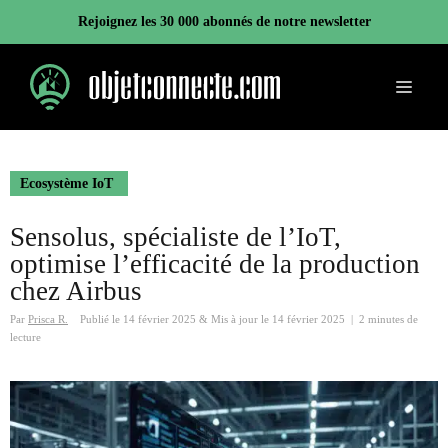
Aller
Rejoignez les 30 000 abonnés de notre newsletter
au
contenu
Menu
Ecosystème IoT
Sensolus, spécialiste de l’IoT,
optimise l’efficacité de la production
chez Airbus
Par
Prisca R.
Publié le
14 février 2025
&
Mis à jour le
14 février 2025
|
2 minutes de
lecture