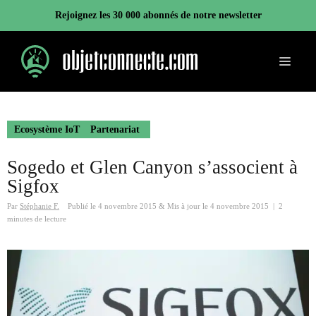
Aller
Rejoignez les 30 000 abonnés de notre newsletter
au
contenu
Menu
Ecosystème IoT
Partenariat
Sogedo et Glen Canyon s’associent à
Sigfox
Par
Stéphanie F.
Publié le
4 novembre 2015
&
Mis à jour le
4 novembre 2015
|
2
minutes de lecture