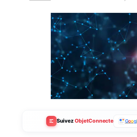
Suivez
ObjetConnecte
G
o
o
g