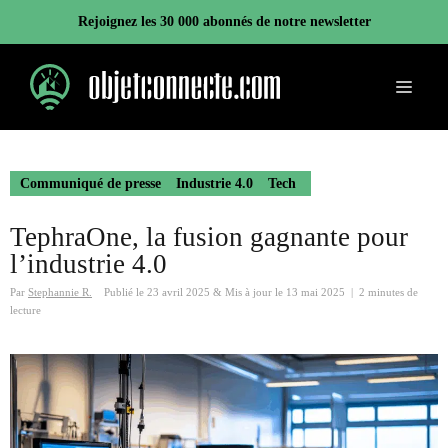
Aller
Rejoignez les 30 000 abonnés de notre newsletter
au
contenu
Menu
Communiqué de presse
Industrie 4.0
Tech
TephraOne, la fusion gagnante pour
l’industrie 4.0
Par
Stephannie R.
Publié le
23 avril 2025
&
Mis à jour le
13 mai 2025
|
2 minutes de
lecture