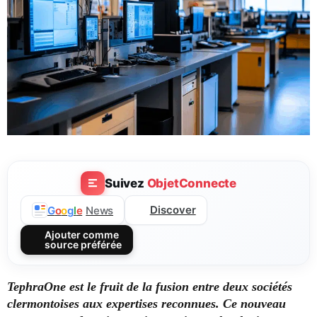
Suivez
ObjetConnecte
Discover
G
o
o
g
l
e
News
Ajouter comme
source préférée
TephraOne est le fruit de la fusion entre deux sociétés
clermontoises aux expertises reconnues.
Ce nouveau