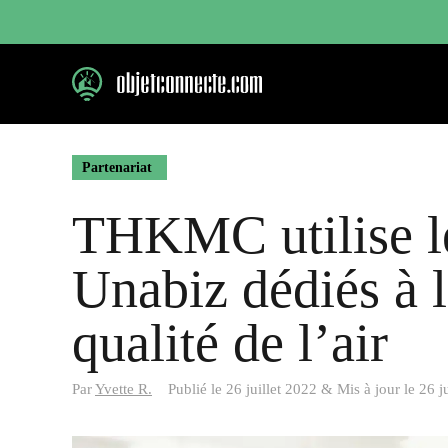
Aller
au
contenu
Partenariat
THKMC utilise le
Unabiz dédiés à l
qualité de l’air
Par
Yvette R.
Publié le
26 juillet 2022
&
Mis à jour le
26 j