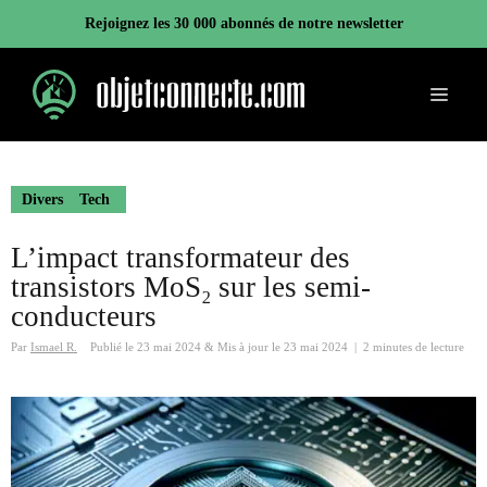
Aller
Rejoignez les 30 000 abonnés de notre newsletter
au
contenu
Menu
Divers
Tech
L’impact transformateur des
transistors MoS₂ sur les semi-
conducteurs
Par
Ismael R.
Publié le
23 mai 2024
&
Mis à jour le
23 mai 2024
|
2 minutes de lecture