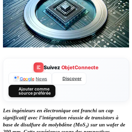
Suivez
ObjetConnecte
Discover
G
o
o
g
l
e
News
Ajouter comme
source préférée
Les ingénieurs en électronique ont franchi un cap
significatif avec l’intégration réussie de transistors à
base de disulfure de molybdène (MoS₂) sur un wafer de
200 mm. Cette expérience ouvre des perspectives