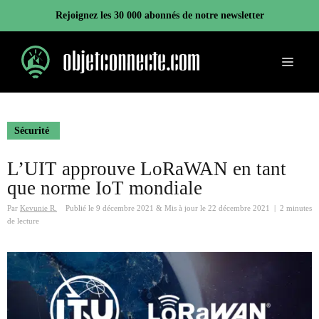
Aller
Rejoignez les 30 000 abonnés de notre newsletter
au
contenu
Menu
Sécurité
L’UIT approuve LoRaWAN en tant
que norme IoT mondiale
Par
Kevunie R.
Publié le
9 décembre 2021
&
Mis à jour le
22 décembre 2021
|
2 minutes
de lecture