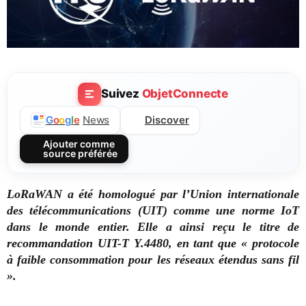
Suivez
ObjetConnecte
Discover
G
o
o
g
l
e
News
Ajouter comme
source préférée
LoRaWAN a été homologué par l’Union internationale
des télécommunications (UIT) comme une norme IoT
dans le monde entier. Elle a ainsi reçu le titre de
recommandation UIT-T Y.4480, en tant que « protocole
à faible consommation pour les réseaux étendus sans fil
».