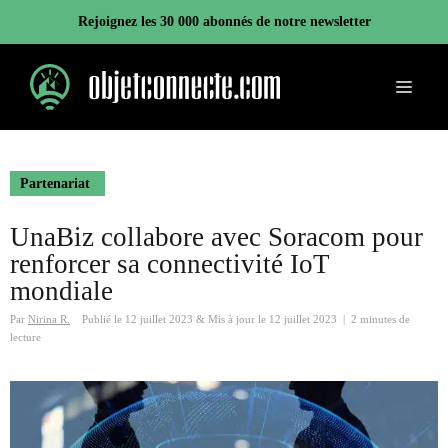
Aller
Rejoignez les 30 000 abonnés de notre newsletter
au
contenu
Menu
Partenariat
UnaBiz collabore avec Soracom pour
renforcer sa connectivité IoT
mondiale
Par
Nirina R.
Publié le
12 juillet 2023
&
Mis à jour le
12 juillet 2023
|
2 minutes de
lecture