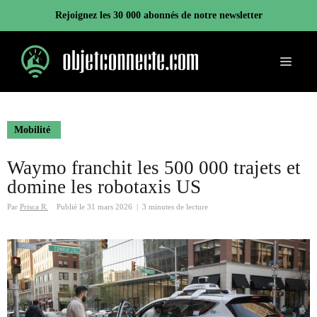
Aller
Rejoignez les 30 000 abonnés de notre newsletter
au
contenu
Menu
Mobilité
Waymo franchit les 500 000 trajets et
domine les robotaxis US
Par
Prisca R.
Publié le
31 mars 2026
|
3 minutes de lecture