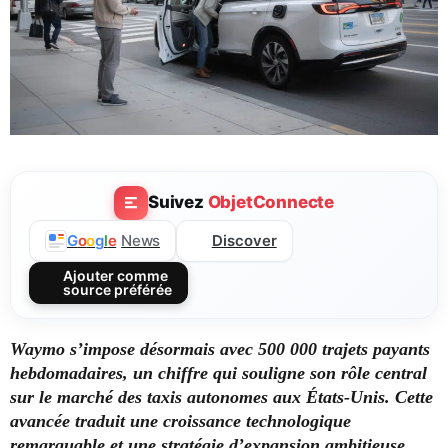
Suivez
ObjetConnecte
Discover
G
o
o
g
l
e
News
Ajouter comme
source préférée
Waymo s’impose désormais avec 500 000 trajets payants
hebdomadaires, un chiffre qui souligne son rôle central
sur le marché des taxis autonomes aux États-Unis. Cette
avancée traduit une croissance technologique
remarquable et une stratégie d’expansion ambitieuse