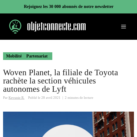
Aller
Rejoignez les 30 000 abonnés de notre newsletter
au
contenu
Menu
Mobilité
Partenariat
Woven Planet, la filiale de Toyota
rachète la section véhicules
autonomes de Lyft
Par
Kevunie R.
Publié le
28 avril 2021
|
2 minutes de lecture