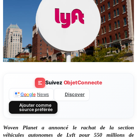
Suivez
ObjetConnecte
Discover
G
o
o
g
l
e
News
Ajouter comme
source préférée
Woven Planet a annoncé le rachat de la section
véhicules autonomes de Lyft pour 550 millions de