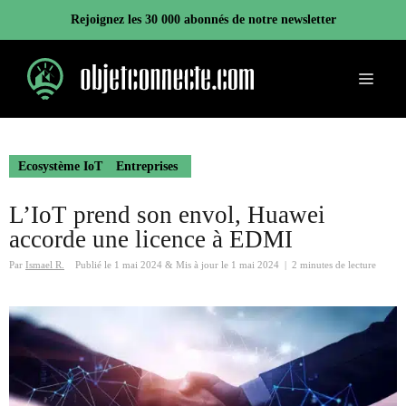
Aller
Rejoignez les 30 000 abonnés de notre newsletter
au
contenu
Menu
Ecosystème IoT
Entreprises
L’IoT prend son envol, Huawei
accorde une licence à EDMI
Par
Ismael R.
Publié le
1 mai 2024
&
Mis à jour le
1 mai 2024
|
2 minutes de lecture