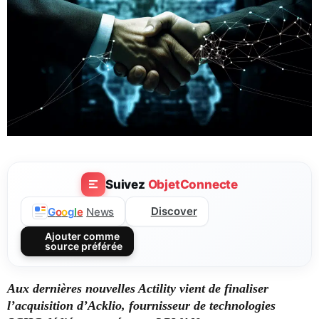
Suivez
ObjetConnecte
Discover
G
o
o
g
l
e
News
Ajouter comme
source préférée
Aux dernières nouvelles Actility vient de finaliser
l’acquisition d’Acklio, fournisseur de technologies