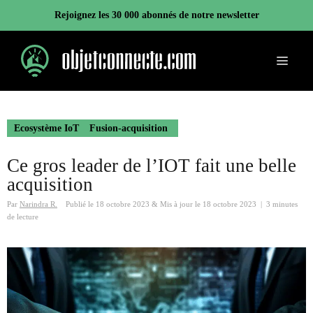
Aller
Rejoignez les 30 000 abonnés de notre newsletter
au
contenu
Menu
Ecosystème IoT
Fusion-acquisition
Ce gros leader de l’IOT fait une belle
acquisition
Par
Narindra R.
Publié le
18 octobre 2023
&
Mis à jour le
18 octobre 2023
|
3 minutes
de lecture