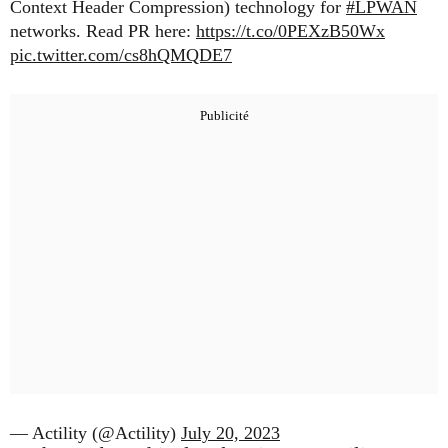
Context Header Compression) technology for
#LPWAN
networks. Read PR here:
https://t.co/0PEXzB50Wx
pic.twitter.com/cs8hQMQDE7
— Actility (@Actility)
July 20, 2023