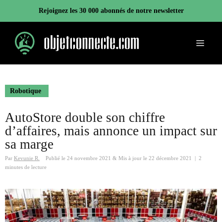
Aller
Rejoignez les 30 000 abonnés de notre newsletter
au
contenu
Menu
Robotique
AutoStore double son chiffre
d’affaires, mais annonce un impact sur
sa marge
Par
Kevunie R.
Publié le
24 novembre 2021
&
Mis à jour le
22 décembre 2021
|
2
minutes de lecture