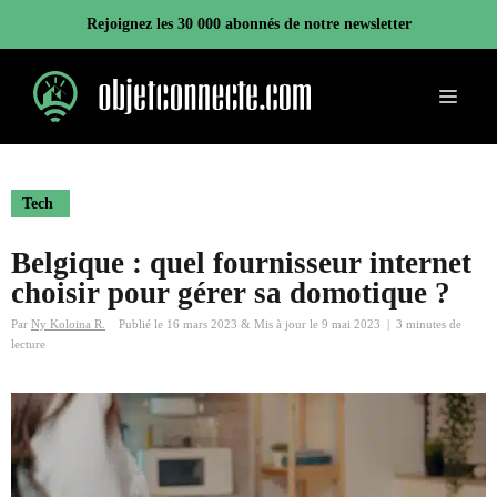
Aller
Rejoignez les 30 000 abonnés de notre newsletter
au
contenu
Menu
Tech
Belgique : quel fournisseur internet
choisir pour gérer sa domotique ?
Par
Ny Koloina R.
Publié le
16 mars 2023
&
Mis à jour le
9 mai 2023
|
3 minutes de
lecture