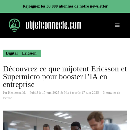
Aller
Rejoignez les 30 000 abonnés de notre newsletter
au
contenu
Menu
Digital
Ericsson
Découvrez ce que mijotent Ericsson et
Supermicro pour booster l’IA en
entreprise
Par
Henintsoa M.
Publié le
17 juin 2025
&
Mis à jour le
17 juin 2025
|
3 minutes de
lecture