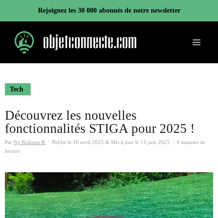
Aller
Rejoignez les 30 000 abonnés de notre newsletter
au
contenu
Menu
Tech
Découvrez les nouvelles
fonctionnalités STIGA pour 2025 !
Par
Ny Koloina R.
Publié le
16 avril 2025
&
Mis à jour le
11 juin 2025
|
4 minutes de
lecture