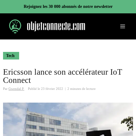
Aller
Rejoignez les 30 000 abonnés de notre newsletter
au
contenu
Menu
Tech
Ericsson lance son accélérateur IoT
Connect
Par
Gwendal P.
Publié le
23 février 2022
|
2 minutes de lecture