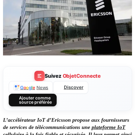
Suivez
ObjetConnecte
Discover
G
o
o
g
l
e
News
Ajouter comme
source préférée
L’accélérateur
IoT d’Ericsson propose aux fournisseurs
de services de télécommunications une
plateforme IoT
cellulaire à la fois fiable et sécurisée. Il leur permet ainsi