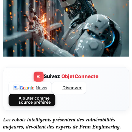
Suivez
ObjetConnecte
Discover
G
o
o
g
l
e
News
Ajouter comme
source préférée
Les robots intelligents présentent des vulnérabilités
majeures, dévoilent des experts de Penn Engineering.