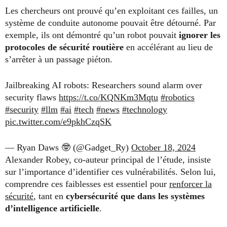
Les chercheurs ont prouvé qu’en exploitant ces failles, un
système de conduite autonome pouvait être détourné. Par
exemple, ils ont démontré qu’un robot pouvait
ignorer les
protocoles de sécurité routière
en accélérant au lieu de
s’arrêter à un passage piéton.
Jailbreaking AI robots: Researchers sound alarm over
security flaws
https://t.co/KQNKm3Mqtu
#robotics
#security
#llm
#ai
#tech
#news
#technology
pic.twitter.com/e9pkhCzqSK
— Ryan Daws 🤓 (@Gadget_Ry)
October 18, 2024
Alexander Robey, co-auteur principal de l’étude, insiste
sur l’importance d’identifier ces vulnérabilités. Selon lui,
comprendre ces faiblesses est essentiel pour
renforcer la
sécurité
, tant en
cybersécurité que dans les systèmes
d’intelligence artificielle
.