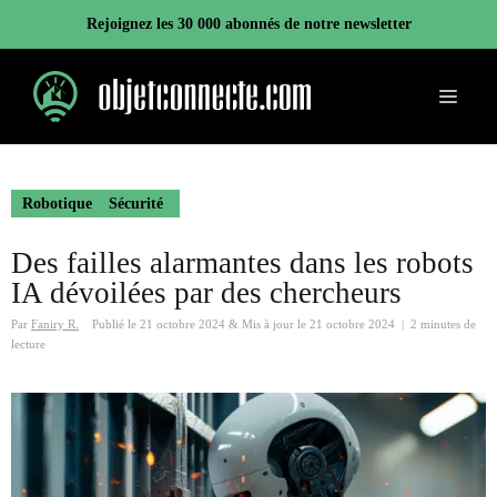
Aller
Rejoignez les 30 000 abonnés de notre newsletter
au
contenu
Menu
Robotique
Sécurité
Des failles alarmantes dans les robots
IA dévoilées par des chercheurs
Par
Faniry R.
Publié le
21 octobre 2024
&
Mis à jour le
21 octobre 2024
|
2 minutes de
lecture