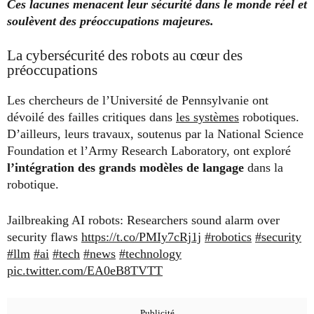
Ces lacunes menacent leur sécurité dans le monde réel et
soulèvent des préoccupations majeures.
La cybersécurité des robots au cœur des
préoccupations
Les chercheurs de l’Université de Pennsylvanie ont
dévoilé des failles critiques dans
les systèmes
robotiques.
D’ailleurs, leurs travaux, soutenus par la National Science
Foundation et l’Army Research Laboratory, ont exploré
l’intégration des grands modèles de langage
dans la
robotique.
Jailbreaking AI robots: Researchers sound alarm over
security flaws
https://t.co/PMIy7cRj1j
#robotics
#security
#llm
#ai
#tech
#news
#technology
pic.twitter.com/EA0eB8TVTT