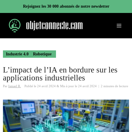
Aller
Rejoignez les 30 000 abonnés de notre newsletter
au
contenu
Menu
Industrie 4.0
Robotique
L’impact de l’IA en bordure sur les
applications industrielles
Par
Ismael R.
Publié le
24 avril 2024
&
Mis à jour le
24 avril 2024
|
2 minutes de lecture