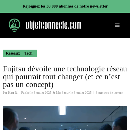
Aller
Rejoignez les 30 000 abonnés de notre newsletter
au
contenu
Menu
Réseaux
Tech
Fujitsu dévoile une technologie réseau
qui pourrait tout changer (et ce n’est
pas un concept)
Par
Hari R.
Publié le
8 juillet 2025
&
Mis à jour le
8 juillet 2025
|
3 minutes de lecture