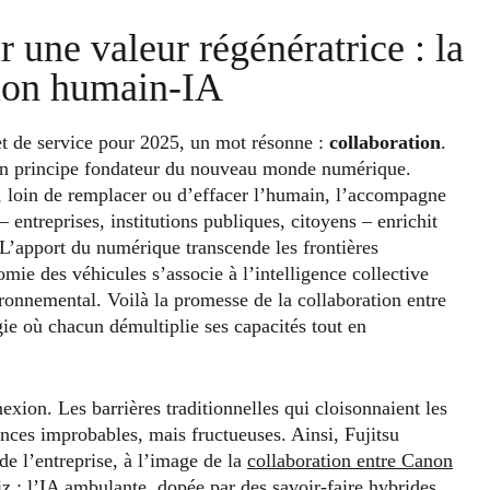
 une valeur régénératrice : la
tion humain-IA
et de service pour 2025, un mot résonne :
collaboration
.
 un principe fondateur du nouveau monde numérique.
, loin de remplacer ou d’effacer l’humain, l’accompagne
 entreprises, institutions publiques, citoyens – enrichit
 L’apport du numérique transcende les frontières
omie des véhicules s’associe à l’intelligence collective
vironnemental. Voilà la promesse de la collaboration entre
gie où chacun démultiplie ses capacités tout en
exion. Les barrières traditionnelles qui cloisonnaient les
iances improbables, mais fructueuses. Ainsi, Fujitsu
de l’entreprise, à l’image de la
collaboration entre Canon
iz
: l’IA ambulante, dopée par des savoir-faire hybrides,