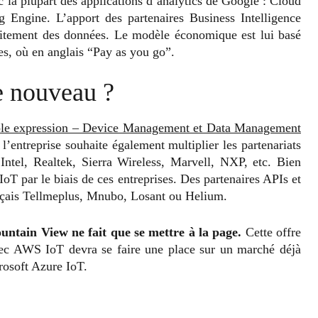
c la plupart des applications d’analytics de Google : Cloud
Engine. L’apport des partenaires Business Intelligence
raitement des données. Le modèle économique est lui basé
ées, où en anglais “Pay as you go”.
e nouveau ?
imple expression – Device Management et Data Management
entreprise souhaite également multiplier les partenariats
tel, Realtek, Sierra Wireless, Marvell, NXP, etc. Bien
oT par le biais de ces entreprises. Des partenaires APIs et
ançais Tellmeplus, Mnubo, Losant ou Helium.
untain View ne fait que se mettre à la page.
Cette offre
avec AWS IoT devra se faire une place sur un marché déjà
rosoft Azure IoT.