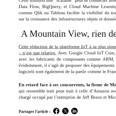
Cette solution dite “scalable” peut se connecter ave
Data Flow, BigQuery, et Cloud Machine Learning 
comme Qlik ou Tableau facilite la visibilité du t
sur la croissance des infrastructures objets et donn
A Mountain View, rien d
Cette réduction de la plateforme IoT à sa plus s
– n’est que relative.
Avec Google Cloud IoT Core, l’
avec les fabricants de composants comme ARM, In
évidemment, il s’agit de proposer des équipements I
logiciels sont également de la partie comme le Fr
En retard face à ses concurrents, la firme de Mo
qui ressemble trait pour trait à celle d’Amazon 
chargé occupé par l’entreprise de Jeff Bezos et Mic
Partager l'article :
Facebook
Twitter
LinkedIn