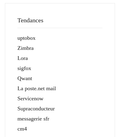
Tendances
uptobox
Zimbra
Lora
sigfox
Qwant
La poste.net mail
Servicenow
Supraconducteur
messagerie sfr
cm4