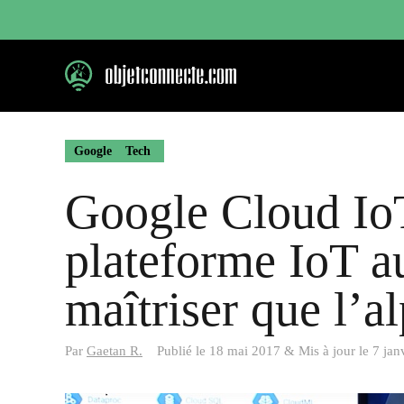
Aller
au
contenu
Google
Tech
Google Cloud IoT
plateforme IoT au
maîtriser que l’a
Par
Gaetan R.
Publié le
18 mai 2017
&
Mis à jour le
7 jan