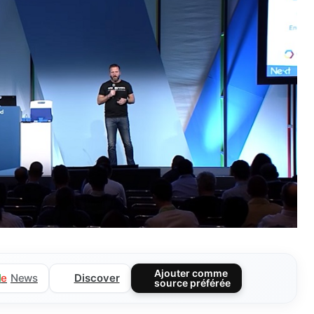
Ajouter comme
Discover
l
e
News
source préférée