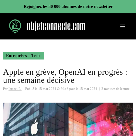
Aller
Rejoignez les 30 000 abonnés de notre newsletter
au
contenu
Menu
Entreprises
Tech
Apple en grève, OpenAI en progrès :
une semaine décisive
Par
Ismael R.
Publié le
15 mai 2024
&
Mis à jour le
15 mai 2024
|
2 minutes de lecture