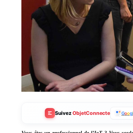
Suivez
ObjetConnecte
G
o
o
g
Vous êtes un professionnel de l’IoT ? Vous voul