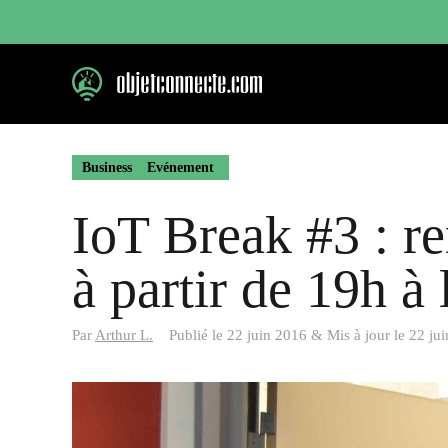
Aller
au
contenu
Business
Evénement
IoT Break #3 : r
à partir de 19h à
Par
Arthur L.
Publié le
22 juin 2016
&
Mis à jour le
22 ju