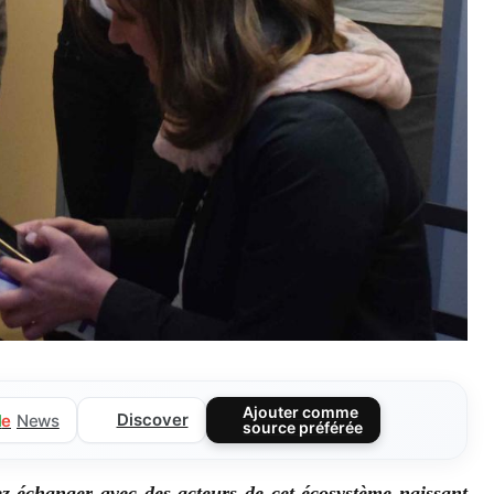
Ajouter comme
Discover
l
e
News
source préférée
ez échanger avec des acteurs de cet écosystème naissant