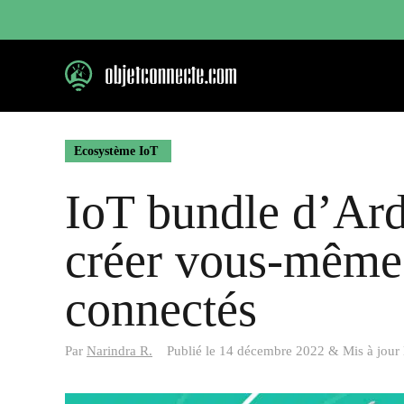
Aller
au
contenu
Ecosystème IoT
IoT bundle d’Ar
créer vous-mêmes
connectés
Par
Narindra R.
Publié le
14 décembre 2022
&
Mis à jour