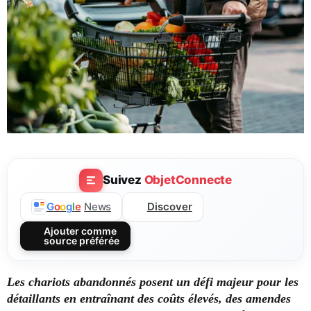
Suivez
ObjetConnecte
Discover
G
o
o
g
l
e
News
Ajouter comme
source préférée
Les chariots abandonnés posent un défi majeur pour les
détaillants en entraînant des coûts élevés, des amendes