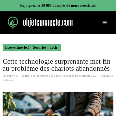
Aller
Rejoignez les 30 000 abonnés de notre newsletter
au
contenu
Menu
Ecosystème IoT
Sécurité
Tech
Cette technologie surprenante met fin
au problème des chariots abandonnés
Par
Faniry R.
Publié le
19 décembre 2024
&
Mis à jour le
19 décembre 2024
|
3 minutes
de lecture