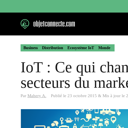
Aller
au
contenu
Business
Distribution
Ecosystème IoT
Monde
IoT : Ce qui chan
secteurs du marke
Par
Mahery A.
Publié le
23 octobre 2015
&
Mis à jour le
2