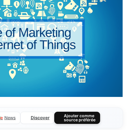
Ajouter comme
Discover
l
e
News
source préférée