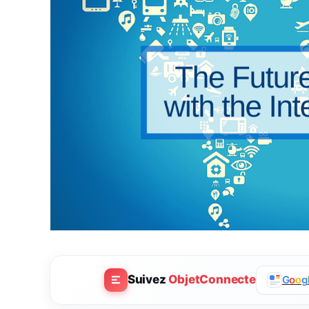
Suivez
ObjetConnecte
G
o
o
g