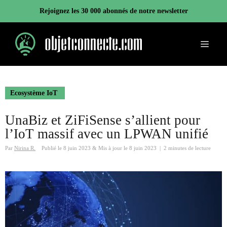
Aller
Rejoignez les 30 000 abonnés de notre newsletter
au
contenu
Menu
Ecosystème IoT
UnaBiz et ZiFiSense s’allient pour
l’IoT massif avec un LPWAN unifié
Par
Nirina R.
Publié le
8 juin 2023
&
Mis à jour le
8 juin 2023
|
2 minutes de lecture