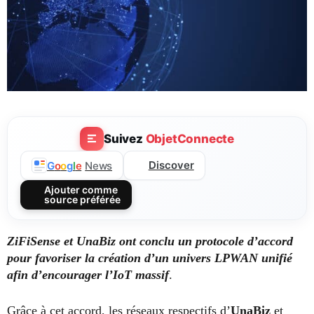
Suivez
ObjetConnecte
Discover
G
o
o
g
l
e
News
Ajouter comme
source préférée
ZiFiSense et UnaBiz ont conclu un protocole d’accord
pour favoriser la création d’un univers LPWAN unifié
afin d’encourager l’IoT massif
.
Grâce à cet accord, les réseaux respectifs d’
UnaBiz
et