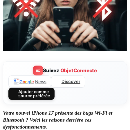
Suivez
ObjetConnecte
Discover
G
o
o
g
l
e
News
Ajouter comme
source préférée
Votre nouvel iPhone 17 présente des bugs Wi-Fi et
Bluetooth ? Voici les raisons derrière ces
dysfonctionnements.