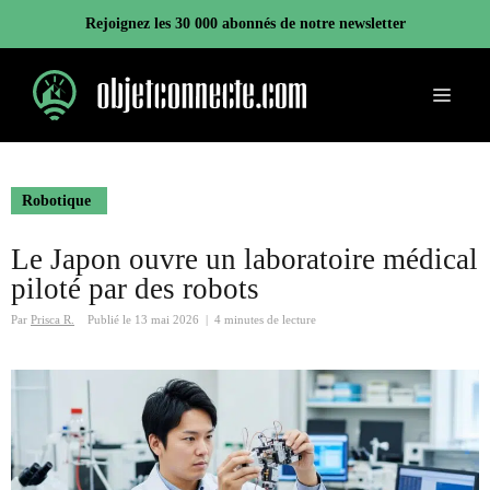
Aller
Rejoignez les 30 000 abonnés de notre newsletter
au
contenu
Menu
Robotique
Le Japon ouvre un laboratoire médical
piloté par des robots
Par
Prisca R.
Publié le
13 mai 2026
|
4 minutes de lecture