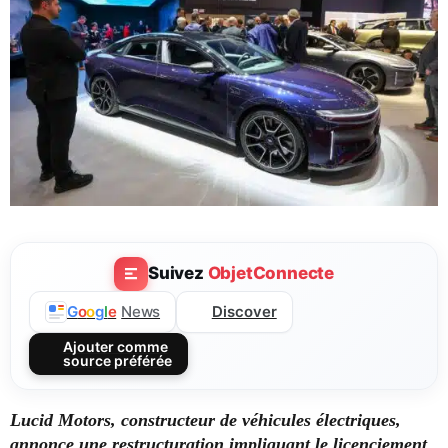
Suivez
ObjetConnecte
Discover
G
o
o
g
l
e
News
Ajouter comme
source préférée
Lucid Motors, constructeur de véhicules électriques,
annonce une restructuration impliquant le licenciement