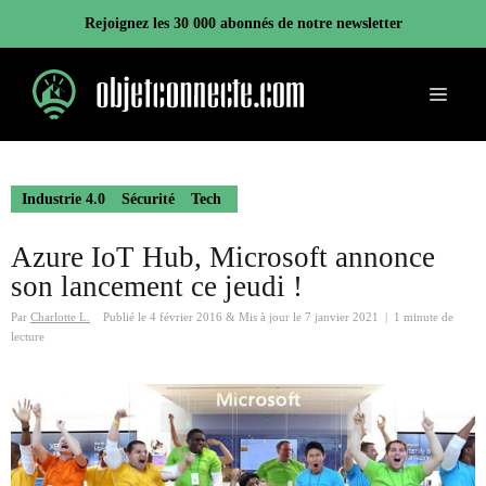
Aller
Rejoignez les 30 000 abonnés de notre newsletter
au
contenu
Menu
Industrie 4.0
Sécurité
Tech
Azure IoT Hub, Microsoft annonce
son lancement ce jeudi !
Par
Charlotte L.
Publié le
4 février 2016
&
Mis à jour le
7 janvier 2021
|
1 minute de
lecture