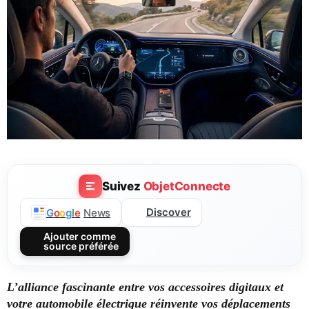
Suivez
ObjetConnecte
Discover
G
o
o
g
l
e
News
Ajouter comme
source préférée
L’alliance fascinante entre vos accessoires digitaux et
votre automobile électrique réinvente vos déplacements