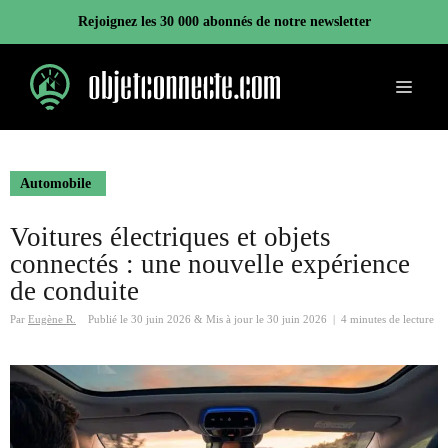
Aller
Rejoignez les 30 000 abonnés de notre newsletter
au
contenu
Menu
Automobile
Voitures électriques et objets
connectés : une nouvelle expérience
de conduite
Par
Eugène R.
Publié le
30 juin 2026
&
Mis à jour le
30 juin 2026
|
4 minutes de lecture