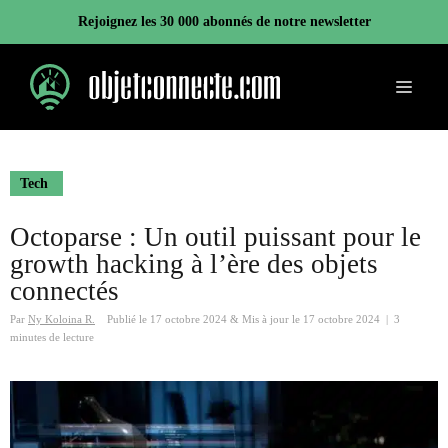
Aller
Rejoignez les 30 000 abonnés de notre newsletter
au
contenu
Menu
Tech
Octoparse : Un outil puissant pour le
growth hacking à l’ère des objets
connectés
Par
Ny Koloina R.
Publié le
17 octobre 2024
&
Mis à jour le
17 octobre 2024
|
3
minutes de lecture