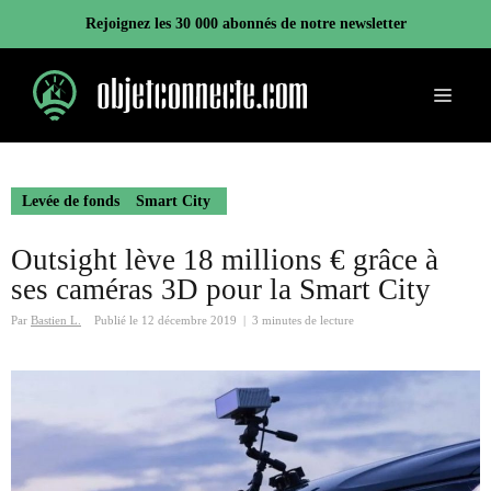
Aller
Rejoignez les 30 000 abonnés de notre newsletter
au
contenu
Menu
Levée de fonds
Smart City
Outsight lève 18 millions € grâce à
ses caméras 3D pour la Smart City
Par
Bastien L.
Publié le
12 décembre 2019
|
3 minutes de lecture