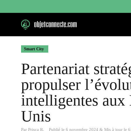
Aller
au
contenu
Smart City
Partenariat strat
propulser l’évolu
intelligentes aux
Unis
Par
Prisca R.
Publié le
6 novembre 2024
&
Mis à jour le
6