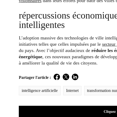
visionnaires
dans leurs efforts pour bâtir des villes
répercussions économiques
intelligentes
L’adoption massive des technologies de ville intel
initiatives telles que celles impulsées par le
secteur
du pays. Avec l’objectif audacieux de
réduire les 
énergétique
, ces nouveaux paradigmes de développ
à améliorer la qualité de vie des citoyens.
Partager l'article :
Facebook
Twitter
LinkedIn
intelligence artificielle
Internet
transformation nu
Cliquez