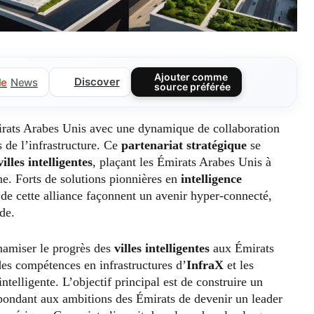
Ajouter comme
Discover
l
e
News
source préférée
rats Arabes Unis avec une dynamique de collaboration
s de l’infrastructure. Ce
partenariat stratégique
se
villes intelligentes
, plaçant les Émirats Arabes Unis à
e. Forts de solutions pionnières en
intelligence
 de cette alliance façonnent un avenir hyper-connecté,
de.
namiser le progrès des
villes intelligentes
aux Émirats
des compétences en infrastructures d’
InfraX
et les
telligente. L’objectif principal est de construire un
épondant aux ambitions des Émirats de devenir un leader