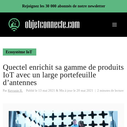
Aller
Rejoignez les 30 000 abonnés de notre newsletter
au
contenu
Menu
Ecosystème IoT
Quectel enrichit sa gamme de produits
IoT avec un large portefeuille
d’antennes
Par
Kevunie R.
Publié le
13 mai 2021
&
Mis à jour le
20 mai 2021
|
2 minutes de lecture